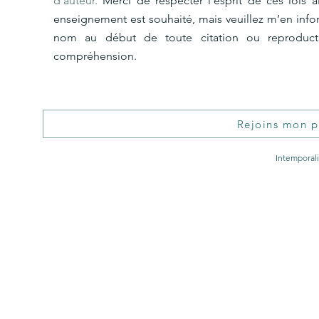
d'auteur.
Merci de respecter l’esprit de ces lois 
enseignement est souhaité, mais veuillez m’en inf
nom au début de toute citation ou reproduct
compréhension.
Rejoins mon pr
Intemporal